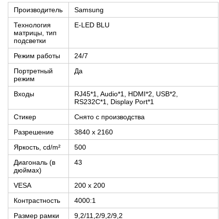
Производитель
Samsung
Технология
E-LED BLU
матрицы, тип
подсветки
Режим работы
24/7
Портретный
Да
режим
Входы
RJ45*1, Audio*1, HDMI*2, USB*2,
RS232С*1, Display Port*1
Стикер
Снято с производства
Разрешение
3840 x 2160
Яркость, cd/m²
500
Диагональ (в
43
дюймах)
VESA
200 x 200
Контрастность
4000:1
Размер рамки
9,2/11,2/9,2/9,2