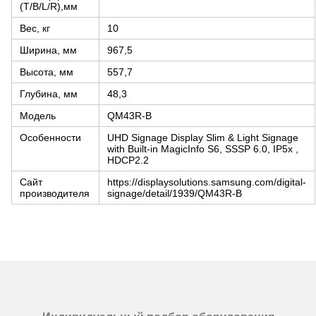
(T/B/L/R),мм
Вес, кг
10
Ширина, мм
967,5
Высота, мм
557,7
Глубина, мм
48,3
Модель
QM43R-B
Особенности
UHD Signage Display Slim & Light Signage
with Built-in MagicInfo S6, SSSP 6.0, IP5x ,
HDCP2.2
Сайт
https://displaysolutions.samsung.com/digital-
производителя
signage/detail/1939/QM43R-B