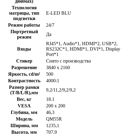
дюймах)
Технология
матрицы, тип
E-LED BLU
подсветки
Режим работы
24/7
Портретный
Да
режим
RJ45*1, Audio*1, HDMI*2, USB*2,
Входы
RS232С*1, HDMI*1, DVI*1, Display
Port*1
Стикер
Снято с производства
Разрешение
3840 x 2160
Яркость, cd/m²
500
Контрастность
4000:1
Размер рамки
9,2/11,2/9,2/9,2
(T/B/L/R),мм
Вес, кг
18.1
VESA
200 х 200
Глубина, мм
46,3
Модель
QM55R
Ширина, мм
1235,1
Высота, мм
707,9