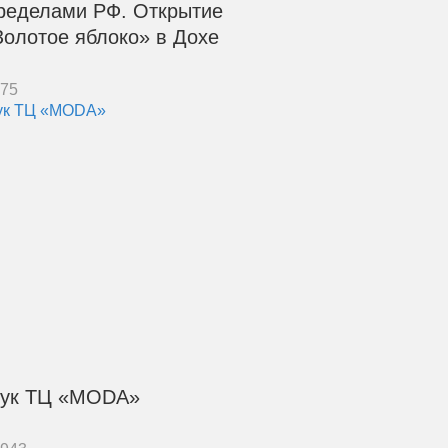
пределами РФ. Открытие
Золотое яблоко» в Дохе
575
вук ТЦ «MODA»