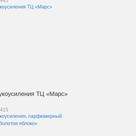
6943
укоусиления ТЦ «Марс»
7415