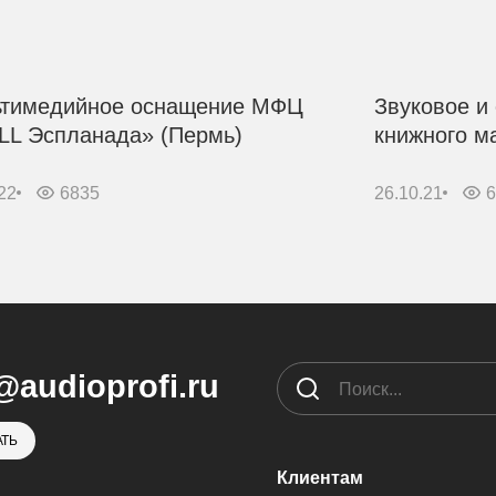
тимедийное оснащение МФЦ
Звуковое и
LL Эспланада» (Пермь)
книжного м
22
6835
26.10.21
@audioprofi.ru
ТЬ
Клиентам