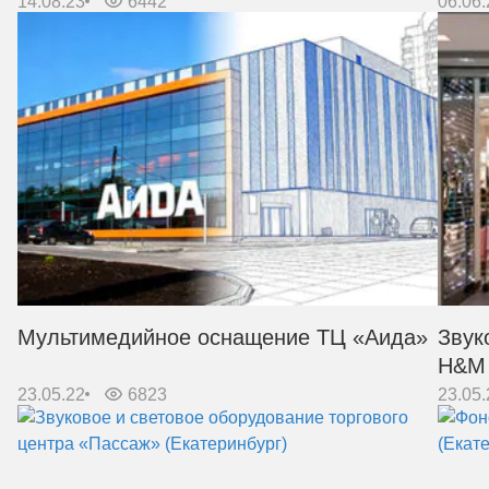
14.08.23
6442
06.06.
Мультимедийное оснащение ТЦ «Аида»
Звук
H&M
23.05.22
6823
23.05.