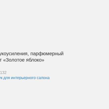
укоусиления, парфюмерный
т «Золотое яблоко»
7132