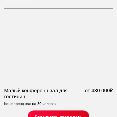
Малый конференц-зал для
от 430 000₽
С
гостиниц
д
Конференц-зал на 30 человек
Ко