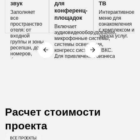
звук
для
ТВ
конференц-
Заполняет
Интерактивное
площадок
все
меню для
пространство
ознакомления
Включает
отеля: от
с комплексом и
аудиовидеооборудование,
входной
заказа услуг.
микрофонные системы,
группы и зоны
системы освещения,
ресепшн, до
конгресс системы и ВКС.
номеров,
Для привлечения бизнеса
фитнес зала и
и коммерческих структур
спа-
для проведения деловых
пространства.
встреч, слетов, или
конференций.
Расчет стоимости
проекта
ВСЕ ПРОЕКТЫ