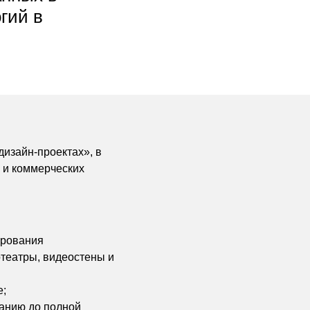
гий в
изайн-проектах», в
 и коммерческих
ирования
театры, видеостены и
е;
данию до полной