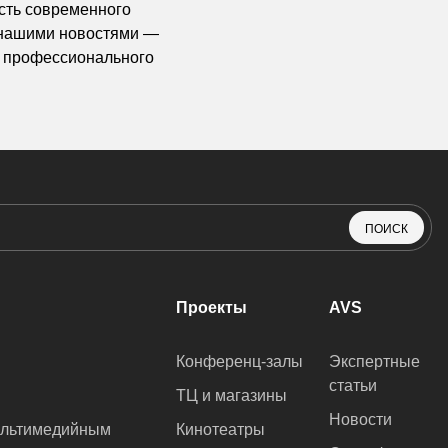
сть современного
а нашими новостями —
 профессионального
ПОИСК
Проекты
AVS
Конференц-залы
Экспертные
статьи
ТЦ и магазины
Новости
ультимедийным
Кинотеатры