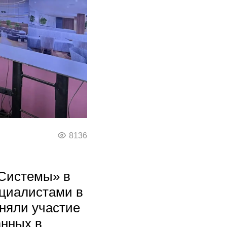
8136
оСистемы» в
ециалистами в
иняли участие
анных в