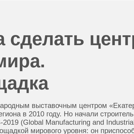
а сделать цент
мира.
щадка
ународным выставочным центром «Екате
гиона в 2010 году. Но начали строительс
019 (Global Manufacturing and Industrial
лощадкой мирового уровня: он приспособ