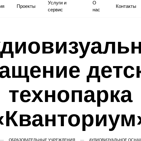
Услуги и
О
ия
Проекты
Контакты
сервис
нас
диовизуаль
ащение детс
технопарка
«Кванториум
ОБРАЗОВАТЕЛЬНЫЕ УЧРЕЖДЕНИЯ
АУДИОВИЗУАЛЬНОЕ ОСНАЩ