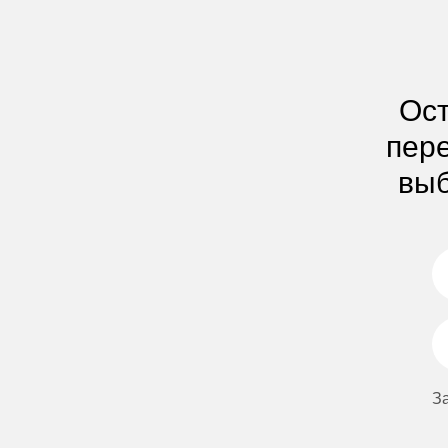
Ост
пере
выб
З