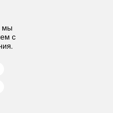
, мы
жем с
ния.